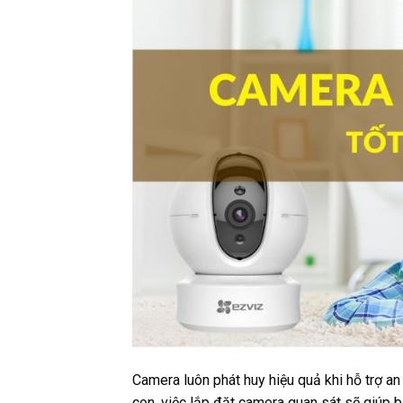
Camera luôn phát huy hiệu quả khi hỗ trợ an 
con, việc lắp đặt camera quan sát sẽ giúp b