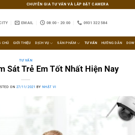
CHUYÊN GIA TƯ VẤN VÀ LẮP ĐẶT CAMERA
CITY
EMAIL
08:00 - 20:00
0931 322 584
 CHỦ
GIỚI THIỆU
DỊCH VỤ
SẢN PHẨM
TƯ VẤN
HƯỚNG DẪN
DOW
TƯ VẤN
m Sát Trẻ Em Tốt Nhất Hiện Nay
STED ON
27/11/2021
BY
NHẬT VI