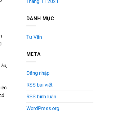
Tháng 11 2021
DANH MỤC
n
Tư Vấn
g
META
 âu,
Đăng nhập
RSS bài viết
iệc
 có
RSS bình luận
WordPress.org