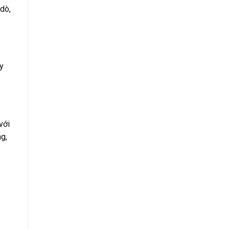
dò,
y
với
ng,