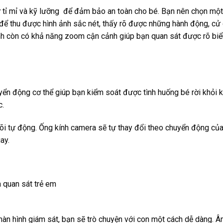
ự tỉ mỉ và kỹ lưỡng để đảm bảo an toàn cho bé. Bạn nên chọn một
để thu được hình ảnh sắc nét, thấy rõ được những hành động, cử 
nh còn có khả năng zoom cận cảnh giúp bạn quan sát được rõ biể
ển động cơ thể giúp bạn kiểm soát được tình huống bé rời khỏi 
c.
õi tự động. Ống kính camera sẽ tự thay đổi theo chuyển động củ
ay.
màn hình giám sát, bạn sẽ trò chuyện với con một cách dễ dàng. 