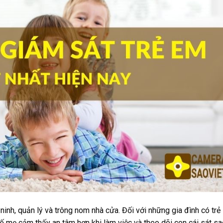
ninh, quản lý và trông nom nhà cửa. Đối với những gia đình có trẻ
ố mẹ cảm thấy an tâm hơn khi làm việc và theo dõi con cái sát sa