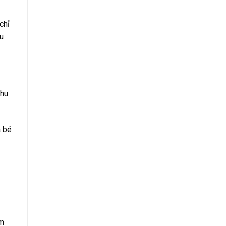
chỉ
u
khu
a bé
Âm