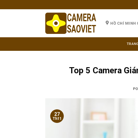
Skip
to
content
HỒ CHÍ MINH 
TRANG
Top 5 Camera Giá
PO
27
Th11